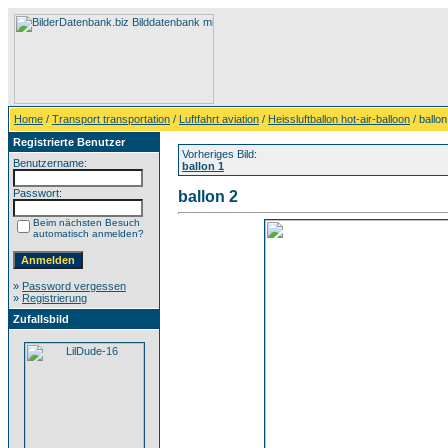
Home
/
Transport transportation
/
Luftfahrt aviation
/
Heissluftballon hot-air-balloon
/ ballon
Registrierte Benutzer
Vorheriges Bild:
Benutzername:
ballon 1
Passwort:
ballon 2
Beim nächsten Besuch
automatisch anmelden?
»
Password vergessen
»
Registrierung
Zufallsbild