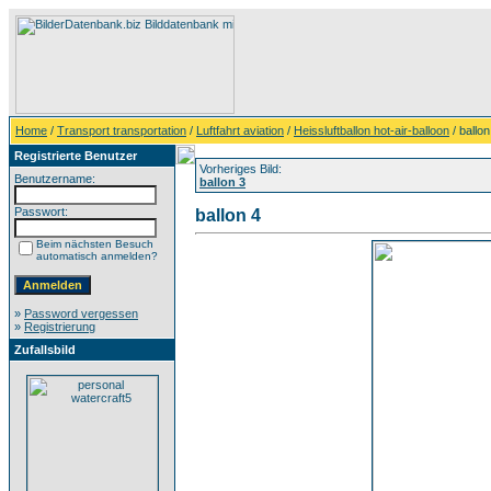
Home
/
Transport transportation
/
Luftfahrt aviation
/
Heissluftballon hot-air-balloon
/ ballon
Registrierte Benutzer
Vorheriges Bild:
Benutzername:
ballon 3
Passwort:
ballon 4
Beim nächsten Besuch
automatisch anmelden?
»
Password vergessen
»
Registrierung
Zufallsbild