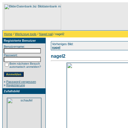
Home
/
Werkzeug tools
/
Nagel nail
/ nagel2
Registrierte Benutzer
Vorheriges Bild:
Benutzername:
nagel
Passwort:
nagel2
Beim nächsten Besuch
automatisch anmelden?
»
Password vergessen
»
Registrierung
Zufallsbild