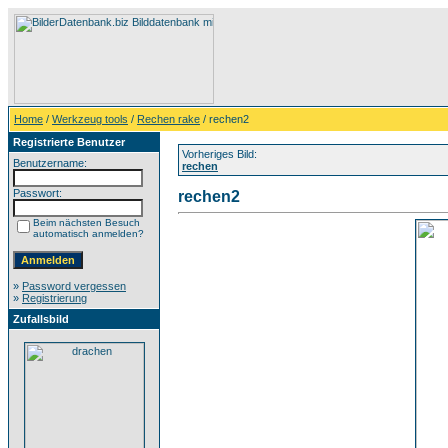
Home
/
Werkzeug tools
/
Rechen rake
/ rechen2
Registrierte Benutzer
Vorheriges Bild:
Benutzername:
rechen
Passwort:
rechen2
Beim nächsten Besuch
automatisch anmelden?
»
Password vergessen
»
Registrierung
Zufallsbild