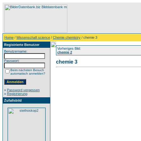
Home
/
Wissenschaft science
/
Chemie chemistry
/ chemie 3
Registrierte Benutzer
Vorheriges Bild:
Benutzername:
chemie 2
Passwort:
chemie 3
Beim nächsten Besuch
automatisch anmelden?
»
Password vergessen
»
Registrierung
Zufallsbild