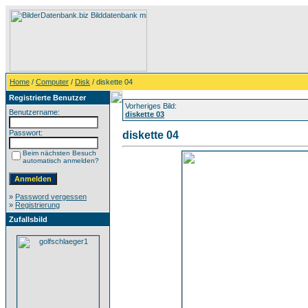
Home
/
Computer
/
Disk
/ diskette 04
Registrierte Benutzer
Vorheriges Bild:
Benutzername:
diskette 03
Passwort:
diskette 04
Beim nächsten Besuch
automatisch anmelden?
»
Password vergessen
»
Registrierung
Zufallsbild