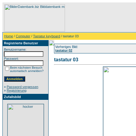
Home
/
Computer
/
Tastatur keyboard
/ tastatur 03
Registrierte Benutzer
Vorheriges Bild:
Benutzername:
tastatur 02
Passwort:
tastatur 03
Beim nächsten Besuch
automatisch anmelden?
»
Password vergessen
»
Registrierung
Zufallsbild