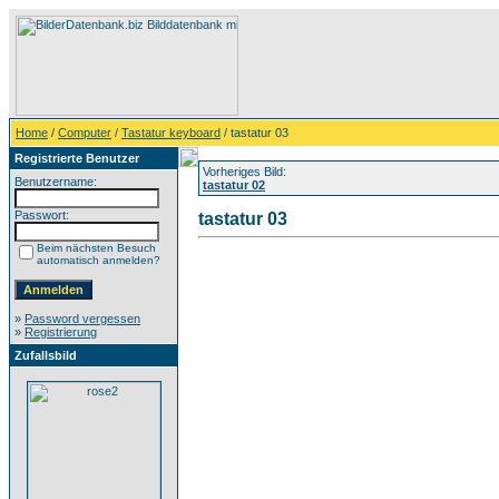
Home
/
Computer
/
Tastatur keyboard
/ tastatur 03
Registrierte Benutzer
Vorheriges Bild:
Benutzername:
tastatur 02
Passwort:
tastatur 03
Beim nächsten Besuch
automatisch anmelden?
»
Password vergessen
»
Registrierung
Zufallsbild