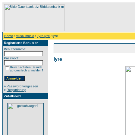
Home
/
Musik music
/
Lyra lyre
/ lyre
Registrierte Benutzer
Benutzername:
Passwort:
lyre
Beim nächsten Besuch
automatisch anmelden?
»
Password vergessen
»
Registrierung
Zufallsbild