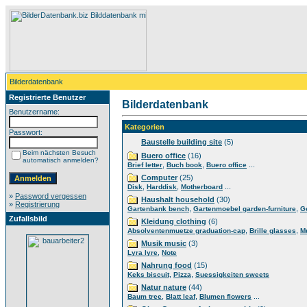
Bilderdatenbank
Registrierte Benutzer
Bilderdatenbank
Benutzername:
Kategorien
Passwort:
Baustelle building site
(5)
Beim nächsten Besuch
Buero office
(16)
automatisch anmelden?
,
,
...
Brief letter
Buch book
Buero office
Computer
(25)
,
,
...
Disk
Harddisk
Motherboard
»
Password vergessen
Haushalt household
(30)
»
Registrierung
,
,
Gartenbank bench
Gartenmoebel garden-furniture
G
Zufallsbild
Kleidung clothing
(6)
,
,
Absolventenmuetze graduation-cap
Brille glasses
M
Musik music
(3)
,
Lyra lyre
Note
Nahrung food
(15)
,
,
Keks biscuit
Pizza
Suessigkeiten sweets
Natur nature
(44)
,
,
...
Baum tree
Blatt leaf
Blumen flowers