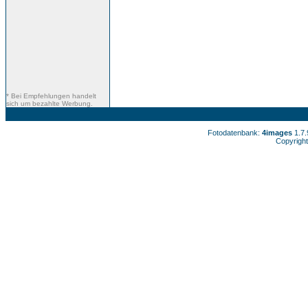
* Bei Empfehlungen handelt
sich um bezahlte Werbung.
Fotodatenbank:
4images
1.7
Copyright