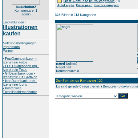
Obst-Gemuese fruits-vegetable
(9)
,
,
...
Apfel apple
Birne pear
Kuerbis pumpkin
bauarbeiter2
Kommentare: 1
admin
323
Bilder in
113
Kategorien.
Empfehlungen
*
Illustrationen
kaufen
Nutzungsbedingungen
Impressum
Partner
• FotoDatenbank.com -
lizenzfreie Fotos
nagel
(
admin
)
• FOTODatenbank.org -
Nagel nail
lizenzfreie Fotos
Kommentare: 0
• GifDatenbank.com -
lizenzfreie Gif-Grafiken
• IconDatenbank.com -
Zur Zeit aktive Benutzer: 122
lizenzfreie Icons
Es sind gerade
0
registrierte(r) Benutzer (0 davon uns
• Kostenlose
Fotobildschirmschoner