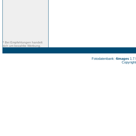
* Bei Empfehlungen handelt
sich um bezahlte Werbung.
Fotodatenbank:
4images
1.7
Copyright