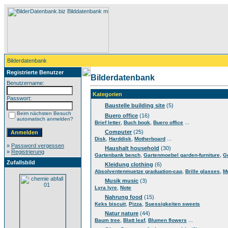
Bilderdatenbank
Registrierte Benutzer
Bilderdatenbank
Benutzername:
Kategorien
Passwort:
Baustelle building site
(5)
Beim nächsten Besuch
Buero office
(16)
automatisch anmelden?
,
,
...
Brief letter
Buch book
Buero office
Computer
(25)
,
,
...
Disk
Harddisk
Motherboard
»
Password vergessen
Haushalt household
(30)
»
Registrierung
,
,
Gartenbank bench
Gartenmoebel garden-furniture
G
Zufallsbild
Kleidung clothing
(6)
,
,
Absolventenmuetze graduation-cap
Brille glasses
M
Musik music
(3)
,
Lyra lyre
Note
Nahrung food
(15)
,
,
Keks biscuit
Pizza
Suessigkeiten sweets
Natur nature
(44)
,
,
...
Baum tree
Blatt leaf
Blumen flowers