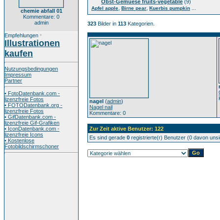
Obst-Gemuese fruits-vegetable
(9)
,
,
...
Apfel apple
Birne pear
Kuerbis pumpkin
chemie abfall 01
Kommentare: 0
admin
323
Bilder in
113
Kategorien.
Empfehlungen
*
Illustrationen
kaufen
Nutzungsbedingungen
Impressum
Partner
• FotoDatenbank.com -
lizenzfreie Fotos
nagel
(
admin
)
• FOTODatenbank.org -
Nagel nail
lizenzfreie Fotos
Kommentare: 0
• GifDatenbank.com -
lizenzfreie Gif-Grafiken
• IconDatenbank.com -
Zur Zeit aktive Benutzer: 122
lizenzfreie Icons
Es sind gerade
0
registrierte(r) Benutzer (0 davon uns
• Kostenlose
Fotobildschirmschoner