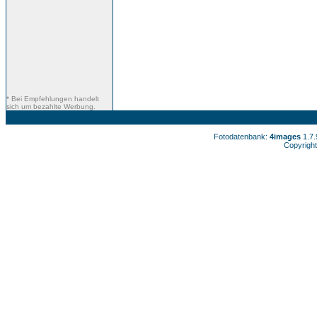
* Bei Empfehlungen handelt
sich um bezahlte Werbung.
Fotodatenbank:
4images
1.7
Copyright