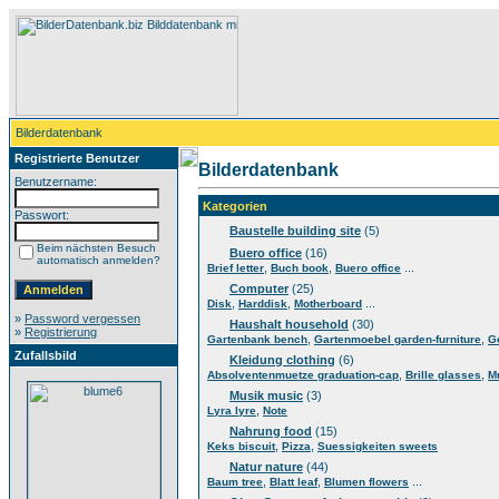
Bilderdatenbank
Registrierte Benutzer
Bilderdatenbank
Benutzername:
Kategorien
Passwort:
Baustelle building site
(5)
Beim nächsten Besuch
Buero office
(16)
automatisch anmelden?
,
,
...
Brief letter
Buch book
Buero office
Computer
(25)
,
,
...
Disk
Harddisk
Motherboard
»
Password vergessen
Haushalt household
(30)
»
Registrierung
,
,
Gartenbank bench
Gartenmoebel garden-furniture
G
Zufallsbild
Kleidung clothing
(6)
,
,
Absolventenmuetze graduation-cap
Brille glasses
M
Musik music
(3)
,
Lyra lyre
Note
Nahrung food
(15)
,
,
Keks biscuit
Pizza
Suessigkeiten sweets
Natur nature
(44)
,
,
...
Baum tree
Blatt leaf
Blumen flowers