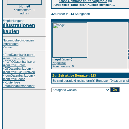
Obst-Gemuese fruits-vegetable
(9)
,
,
...
Apfel apple
Birne pear
Kuerbis pumpkin
blume6
Kommentare: 1
admin
323
Bilder in
113
Kategorien.
Empfehlungen
*
Illustrationen
kaufen
Nutzungsbedingungen
Impressum
Partner
• FotoDatenbank.com -
lizenzfreie Fotos
nagel
(
admin
)
• FOTODatenbank.org -
Nagel nail
lizenzfreie Fotos
Kommentare: 0
• GifDatenbank.com -
lizenzfreie Gif-Grafiken
• IconDatenbank.com -
Zur Zeit aktive Benutzer: 123
lizenzfreie Icons
Es sind gerade
0
registrierte(r) Benutzer (0 davon uns
• Kostenlose
Fotobildschirmschoner