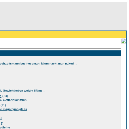
,
...
schaeftsmann businessman
Mann-nackt man-naked
,
...
l
Gewichtheben weight-lifting
n
(24)
,
y
Luftfahrt aviation
(11)
...
e magnifying-glass
...
il
43)
edicine