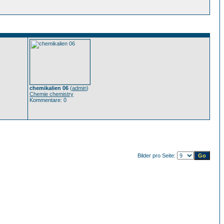
chemikalien 06
(
admin
)
Chemie chemistry
Kommentare: 0
Bilder pro Seite: