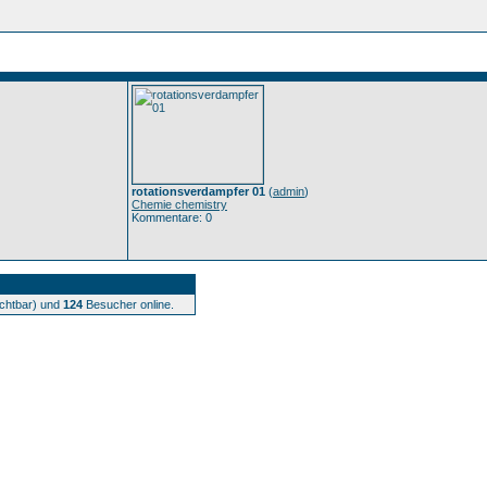
rotationsverdampfer 01
(
admin
)
Chemie chemistry
Kommentare: 0
ichtbar) und
124
Besucher online.