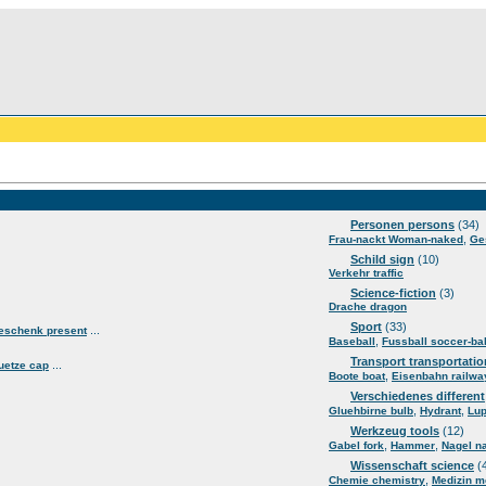
Personen persons
(34)
,
Frau-nackt Woman-naked
Ge
Schild sign
(10)
Verkehr traffic
Science-fiction
(3)
Drache dragon
Sport
(33)
...
eschenk present
,
Baseball
Fussball soccer-bal
Transport transportatio
...
uetze cap
,
Boote boat
Eisenbahn railwa
Verschiedenes different
,
,
Gluehbirne bulb
Hydrant
Lup
Werkzeug tools
(12)
,
,
Gabel fork
Hammer
Nagel na
Wissenschaft science
(
,
Chemie chemistry
Medizin m