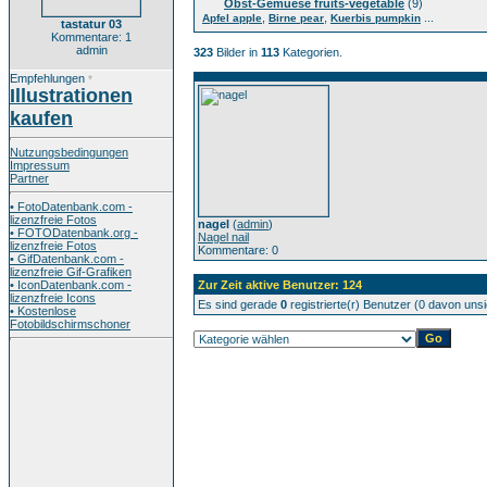
Obst-Gemuese fruits-vegetable
(9)
,
,
...
Apfel apple
Birne pear
Kuerbis pumpkin
tastatur 03
Kommentare: 1
admin
323
Bilder in
113
Kategorien.
Empfehlungen
*
Illustrationen
kaufen
Nutzungsbedingungen
Impressum
Partner
• FotoDatenbank.com -
lizenzfreie Fotos
nagel
(
admin
)
• FOTODatenbank.org -
Nagel nail
lizenzfreie Fotos
Kommentare: 0
• GifDatenbank.com -
lizenzfreie Gif-Grafiken
• IconDatenbank.com -
Zur Zeit aktive Benutzer: 124
lizenzfreie Icons
Es sind gerade
0
registrierte(r) Benutzer (0 davon uns
• Kostenlose
Fotobildschirmschoner