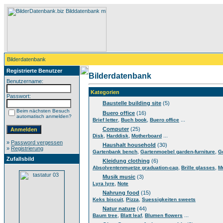
Bilderdatenbank
Registrierte Benutzer
Bilderdatenbank
Benutzername:
Kategorien
Passwort:
Baustelle building site
(5)
Beim nächsten Besuch
Buero office
(16)
automatisch anmelden?
,
,
...
Brief letter
Buch book
Buero office
Computer
(25)
,
,
...
Disk
Harddisk
Motherboard
»
Password vergessen
Haushalt household
(30)
»
Registrierung
,
,
Gartenbank bench
Gartenmoebel garden-furniture
G
Zufallsbild
Kleidung clothing
(6)
,
,
Absolventenmuetze graduation-cap
Brille glasses
M
Musik music
(3)
,
Lyra lyre
Note
Nahrung food
(15)
,
,
Keks biscuit
Pizza
Suessigkeiten sweets
Natur nature
(44)
,
,
...
Baum tree
Blatt leaf
Blumen flowers