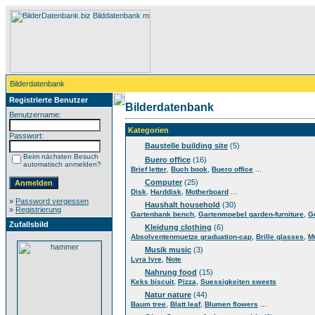
Bilderdatenbank
Registrierte Benutzer
Bilderdatenbank
Benutzername:
Kategorien
Passwort:
Baustelle building site
(5)
Beim nächsten Besuch
Buero office
(16)
automatisch anmelden?
,
,
...
Brief letter
Buch book
Buero office
Computer
(25)
,
,
...
Disk
Harddisk
Motherboard
»
Password vergessen
Haushalt household
(30)
»
Registrierung
,
,
Gartenbank bench
Gartenmoebel garden-furniture
G
Zufallsbild
Kleidung clothing
(6)
,
,
Absolventenmuetze graduation-cap
Brille glasses
M
Musik music
(3)
,
Lyra lyre
Note
Nahrung food
(15)
,
,
Keks biscuit
Pizza
Suessigkeiten sweets
Natur nature
(44)
,
,
...
Baum tree
Blatt leaf
Blumen flowers