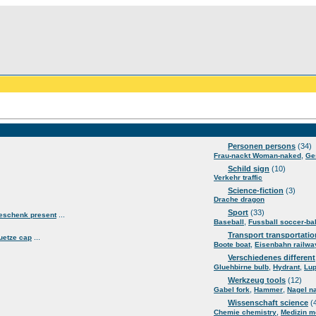
Personen persons
(34)
,
Frau-nackt Woman-naked
Ge
Schild sign
(10)
Verkehr traffic
Science-fiction
(3)
Drache dragon
Sport
(33)
...
eschenk present
,
Baseball
Fussball soccer-bal
Transport transportatio
...
uetze cap
,
Boote boat
Eisenbahn railwa
Verschiedenes different
,
,
Gluehbirne bulb
Hydrant
Lup
Werkzeug tools
(12)
,
,
Gabel fork
Hammer
Nagel na
Wissenschaft science
(
,
Chemie chemistry
Medizin m