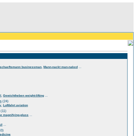
,
...
schaeftsmann businessman
Mann-nackt man-naked
,
...
l
Gewichtheben weight-lifting
n
(24)
,
y
Luftfahrt aviation
(11)
...
e magnifying-glass
...
il
43)
edicine