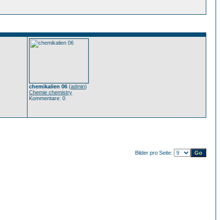
chemikalien 06
(
admin
)
Chemie chemistry
Kommentare: 0
Bilder pro Seite: