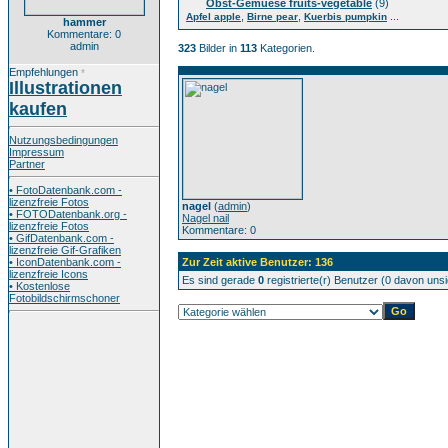
Obst-Gemuese fruits-vegetable
(9)
,
,
...
Apfel apple
Birne pear
Kuerbis pumpkin
hammer
Kommentare: 0
admin
323
Bilder in
113
Kategorien.
Empfehlungen
*
Illustrationen
kaufen
Nutzungsbedingungen
Impressum
Partner
• FotoDatenbank.com -
lizenzfreie Fotos
nagel
(
admin
)
• FOTODatenbank.org -
Nagel nail
lizenzfreie Fotos
Kommentare: 0
• GifDatenbank.com -
lizenzfreie Gif-Grafiken
• IconDatenbank.com -
Zur Zeit aktive Benutzer: 136
lizenzfreie Icons
Es sind gerade
0
registrierte(r) Benutzer (0 davon uns
• Kostenlose
Fotobildschirmschoner