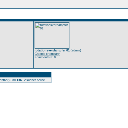
rotationsverdampfer 01
(
admin
)
Chemie chemistry
Kommentare: 0
ichtbar) und
136
Besucher online.