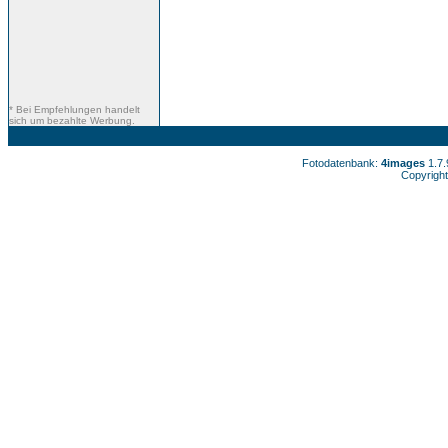
* Bei Empfehlungen handelt
sich um bezahlte Werbung.
Fotodatenbank:
4images
1.7
Copyright