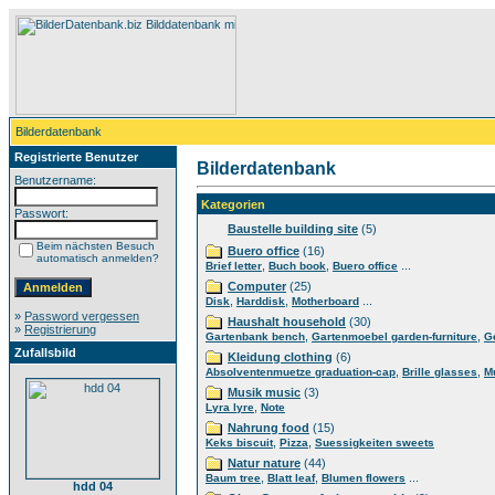
Bilderdatenbank
Registrierte Benutzer
Bilderdatenbank
Benutzername:
Kategorien
Passwort:
Baustelle building site
(5)
Beim nächsten Besuch
Buero office
(16)
automatisch anmelden?
,
,
...
Brief letter
Buch book
Buero office
Computer
(25)
,
,
...
Disk
Harddisk
Motherboard
»
Password vergessen
Haushalt household
(30)
»
Registrierung
,
,
Gartenbank bench
Gartenmoebel garden-furniture
G
Zufallsbild
Kleidung clothing
(6)
,
,
Absolventenmuetze graduation-cap
Brille glasses
M
Musik music
(3)
,
Lyra lyre
Note
Nahrung food
(15)
,
,
Keks biscuit
Pizza
Suessigkeiten sweets
Natur nature
(44)
,
,
...
Baum tree
Blatt leaf
Blumen flowers
hdd 04