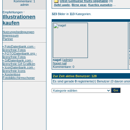
Obst-Gemuese fruits-vegetable
(9)
Kommentare: 1
admin
,
,
...
Apfel apple
Birne pear
Kuerbis pumpkin
Empfehlungen
*
323
Bilder in
113
Kategorien.
Illustrationen
kaufen
Nutzungsbedingungen
Impressum
Partner
• FotoDatenbank.com -
lizenzfreie Fotos
• FOTODatenbank.org -
lizenzfreie Fotos
nagel
(
admin
)
• GifDatenbank.com -
Nagel nail
lizenzfreie Gif-Grafiken
Kommentare: 0
• IconDatenbank.com -
lizenzfreie Icons
• Kostenlose
Zur Zeit aktive Benutzer: 128
Fotobildschirmschoner
Es sind gerade
0
registrierte(r) Benutzer (0 davon uns