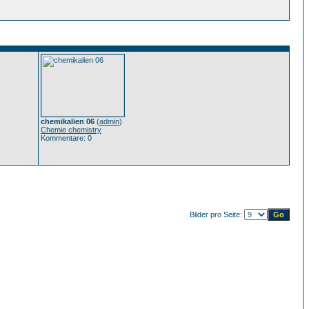
chemikalien 06
(
admin
)
Chemie chemistry
Kommentare: 0
Bilder pro Seite: