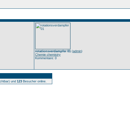
rotationsverdampfer 01
(
admin
)
Chemie chemistry
Kommentare: 0
ichtbar) und
123
Besucher online.