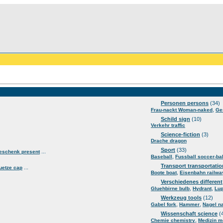
Personen persons
(34)
,
Frau-nackt Woman-naked
Ge
Schild sign
(10)
Verkehr traffic
Science-fiction
(3)
Drache dragon
Sport
(33)
...
eschenk present
,
Baseball
Fussball soccer-bal
Transport transportatio
...
uetze cap
,
Boote boat
Eisenbahn railwa
Verschiedenes different
,
,
Gluehbirne bulb
Hydrant
Lup
Werkzeug tools
(12)
,
,
Gabel fork
Hammer
Nagel na
Wissenschaft science
(
,
Chemie chemistry
Medizin m