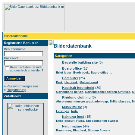
Bilderdatenbank
Registrierte Benutzer
Bilderdatenbank
Benutzername:
Kategorien
Passwort:
Baustelle building site
(5)
Beim nächsten Besuch
Buero office
(16)
automatisch anmelden?
,
,
...
Brief letter
Buch book
Buero office
Computer
(25)
,
,
...
Disk
Harddisk
Motherboard
»
Password vergessen
Haushalt household
(30)
»
Registrierung
,
,
Gartenbank bench
Gartenmoebel garden-furniture
G
Zufallsbild
Kleidung clothing
(6)
,
,
Absolventenmuetze graduation-cap
Brille glasses
M
Musik music
(3)
,
Lyra lyre
Note
Nahrung food
(15)
,
,
Keks biscuit
Pizza
Suessigkeiten sweets
Natur nature
(44)
,
,
...
Baum tree
Blatt leaf
Blumen flowers