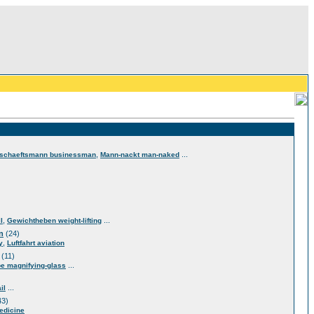
,
...
schaeftsmann businessman
Mann-nackt man-naked
,
...
l
Gewichtheben weight-lifting
n
(24)
,
y
Luftfahrt aviation
(11)
...
e magnifying-glass
...
il
43)
edicine