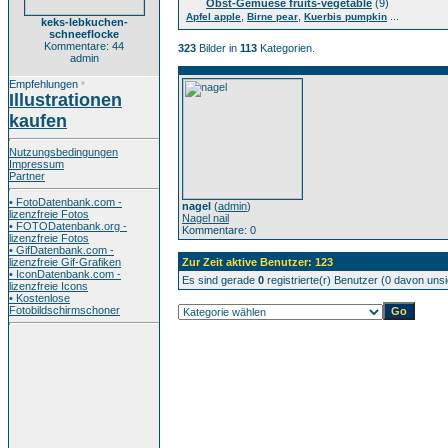
Obst-Gemuese fruits-vegetable
(9)
,
,
...
Apfel apple
Birne pear
Kuerbis pumpkin
keks-lebkuchen-
schneeflocke
Kommentare: 44
323
Bilder in
113
Kategorien.
admin
Empfehlungen
*
Illustrationen
kaufen
Nutzungsbedingungen
Impressum
Partner
• FotoDatenbank.com -
nagel
(
admin
)
lizenzfreie Fotos
Nagel nail
• FOTODatenbank.org -
Kommentare: 0
lizenzfreie Fotos
• GifDatenbank.com -
lizenzfreie Gif-Grafiken
Zur Zeit aktive Benutzer: 123
• IconDatenbank.com -
Es sind gerade
0
registrierte(r) Benutzer (0 davon uns
lizenzfreie Icons
• Kostenlose
Fotobildschirmschoner