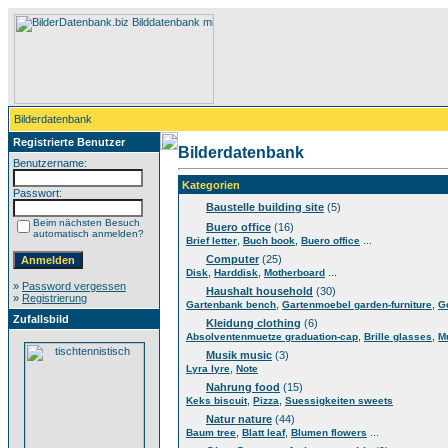
Bilderdatenbank
Registrierte Benutzer
Bilderdatenbank
Benutzername:
Kategorien
Passwort:
Baustelle building site
(5)
Beim nächsten Besuch
Buero office
(16)
automatisch anmelden?
,
,
...
Brief letter
Buch book
Buero office
Computer
(25)
,
,
...
Disk
Harddisk
Motherboard
»
Password vergessen
Haushalt household
(30)
»
Registrierung
,
,
Gartenbank bench
Gartenmoebel garden-furniture
G
Zufallsbild
Kleidung clothing
(6)
,
,
Absolventenmuetze graduation-cap
Brille glasses
M
Musik music
(3)
,
Lyra lyre
Note
Nahrung food
(15)
,
,
Keks biscuit
Pizza
Suessigkeiten sweets
Natur nature
(44)
,
,
...
Baum tree
Blatt leaf
Blumen flowers