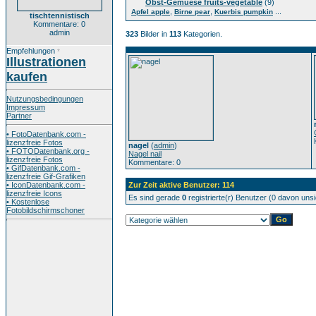
Obst-Gemuese fruits-vegetable
(9)
,
,
...
Apfel apple
Birne pear
Kuerbis pumpkin
tischtennistisch
Kommentare: 0
admin
323
Bilder in
113
Kategorien.
Empfehlungen
*
Illustrationen
kaufen
Nutzungsbedingungen
Impressum
Partner
• FotoDatenbank.com -
lizenzfreie Fotos
nagel
(
admin
)
• FOTODatenbank.org -
Nagel nail
lizenzfreie Fotos
Kommentare: 0
• GifDatenbank.com -
lizenzfreie Gif-Grafiken
• IconDatenbank.com -
Zur Zeit aktive Benutzer: 114
lizenzfreie Icons
Es sind gerade
0
registrierte(r) Benutzer (0 davon uns
• Kostenlose
Fotobildschirmschoner