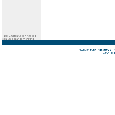
* Bei Empfehlungen handelt
sich um bezahlte Werbung.
Fotodatenbank:
4images
1.7
Copyright