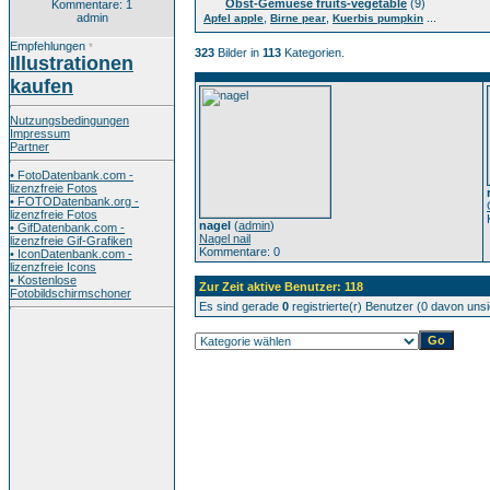
Obst-Gemuese fruits-vegetable
(9)
Kommentare: 1
admin
,
,
...
Apfel apple
Birne pear
Kuerbis pumpkin
Empfehlungen
*
323
Bilder in
113
Kategorien.
Illustrationen
kaufen
Nutzungsbedingungen
Impressum
Partner
• FotoDatenbank.com -
lizenzfreie Fotos
• FOTODatenbank.org -
lizenzfreie Fotos
nagel
(
admin
)
• GifDatenbank.com -
Nagel nail
lizenzfreie Gif-Grafiken
Kommentare: 0
• IconDatenbank.com -
lizenzfreie Icons
• Kostenlose
Zur Zeit aktive Benutzer: 118
Fotobildschirmschoner
Es sind gerade
0
registrierte(r) Benutzer (0 davon uns