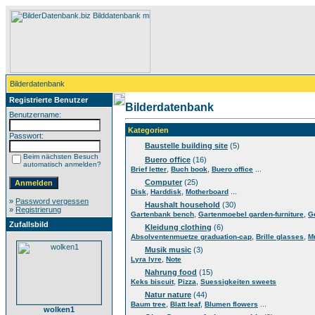
Bilderdatenbank
Registrierte Benutzer
Bilderdatenbank
Benutzername:
Kategorien
Passwort:
Baustelle building site
(5)
Beim nächsten Besuch
Buero office
(16)
automatisch anmelden?
,
,
...
Brief letter
Buch book
Buero office
Computer
(25)
,
,
...
Disk
Harddisk
Motherboard
»
Password vergessen
Haushalt household
(30)
»
Registrierung
,
,
Gartenbank bench
Gartenmoebel garden-furniture
G
Zufallsbild
Kleidung clothing
(6)
,
,
Absolventenmuetze graduation-cap
Brille glasses
M
Musik music
(3)
,
Lyra lyre
Note
Nahrung food
(15)
,
,
Keks biscuit
Pizza
Suessigkeiten sweets
Natur nature
(44)
,
,
...
Baum tree
Blatt leaf
Blumen flowers
wolken1