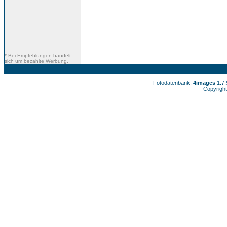
* Bei Empfehlungen handelt
sich um bezahlte Werbung.
Fotodatenbank:
4images
1.7
Copyright