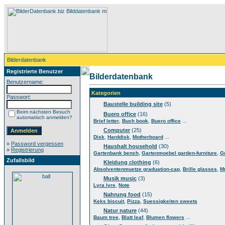
Bilderdatenbank
Registrierte Benutzer
Bilderdatenbank
Benutzername:
Kategorien
Passwort:
Baustelle building site
(5)
Beim nächsten Besuch
Buero office
(16)
automatisch anmelden?
,
,
...
Brief letter
Buch book
Buero office
Computer
(25)
,
,
...
Disk
Harddisk
Motherboard
»
Password vergessen
Haushalt household
(30)
»
Registrierung
,
,
Gartenbank bench
Gartenmoebel garden-furniture
G
Zufallsbild
Kleidung clothing
(6)
,
,
Absolventenmuetze graduation-cap
Brille glasses
M
Musik music
(3)
,
Lyra lyre
Note
Nahrung food
(15)
,
,
Keks biscuit
Pizza
Suessigkeiten sweets
Natur nature
(44)
,
,
...
Baum tree
Blatt leaf
Blumen flowers