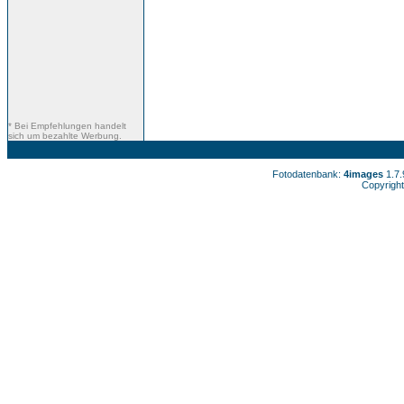
* Bei Empfehlungen handelt
sich um bezahlte Werbung.
Fotodatenbank:
4images
1.7
Copyright