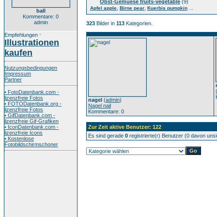
Obst-Gemuese fruits-vegetable
(9)
,
,
...
Apfel apple
Birne pear
Kuerbis pumpkin
ball
Kommentare: 0
admin
323
Bilder in
113
Kategorien.
Empfehlungen
*
Illustrationen
kaufen
Nutzungsbedingungen
Impressum
Partner
• FotoDatenbank.com -
lizenzfreie Fotos
nagel
(
admin
)
• FOTODatenbank.org -
Nagel nail
lizenzfreie Fotos
Kommentare: 0
• GifDatenbank.com -
lizenzfreie Gif-Grafiken
• IconDatenbank.com -
Zur Zeit aktive Benutzer: 122
lizenzfreie Icons
Es sind gerade
0
registrierte(r) Benutzer (0 davon uns
• Kostenlose
Fotobildschirmschoner