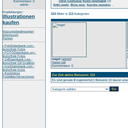
Obst-Gemuese fruits-vegetable
(9)
Kommentare: 0
admin
,
,
...
Apfel apple
Birne pear
Kuerbis pumpkin
Empfehlungen
*
323
Bilder in
113
Kategorien.
Illustrationen
kaufen
Nutzungsbedingungen
Impressum
Partner
• FotoDatenbank.com -
lizenzfreie Fotos
• FOTODatenbank.org -
lizenzfreie Fotos
nagel
(
admin
)
• GifDatenbank.com -
Nagel nail
lizenzfreie Gif-Grafiken
Kommentare: 0
• IconDatenbank.com -
lizenzfreie Icons
• Kostenlose
Zur Zeit aktive Benutzer: 119
Fotobildschirmschoner
Es sind gerade
0
registrierte(r) Benutzer (0 davon uns