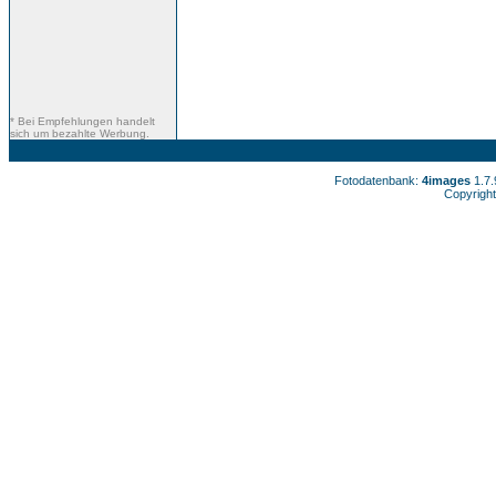
* Bei Empfehlungen handelt
sich um bezahlte Werbung.
Fotodatenbank:
4images
1.7
Copyright