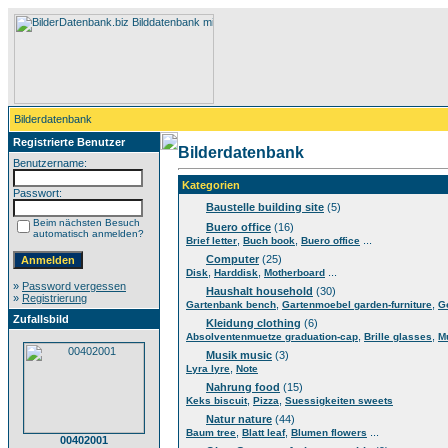
Bilderdatenbank
Registrierte Benutzer
Bilderdatenbank
Benutzername:
Kategorien
Passwort:
Baustelle building site
(5)
Beim nächsten Besuch
Buero office
(16)
automatisch anmelden?
,
,
...
Brief letter
Buch book
Buero office
Computer
(25)
,
,
...
Disk
Harddisk
Motherboard
»
Password vergessen
Haushalt household
(30)
»
Registrierung
,
,
Gartenbank bench
Gartenmoebel garden-furniture
G
Zufallsbild
Kleidung clothing
(6)
,
,
Absolventenmuetze graduation-cap
Brille glasses
M
Musik music
(3)
,
Lyra lyre
Note
Nahrung food
(15)
,
,
Keks biscuit
Pizza
Suessigkeiten sweets
Natur nature
(44)
,
,
...
Baum tree
Blatt leaf
Blumen flowers
00402001