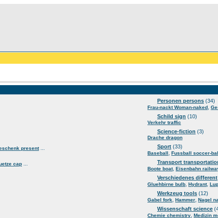
Personen persons
(34)
,
Frau-nackt Woman-naked
Ge
Schild sign
(10)
Verkehr traffic
Science-fiction
(3)
Drache dragon
Sport
(33)
...
eschenk present
,
Baseball
Fussball soccer-bal
Transport transportatio
...
uetze cap
,
Boote boat
Eisenbahn railwa
Verschiedenes different
,
,
Gluehbirne bulb
Hydrant
Lup
Werkzeug tools
(12)
,
,
Gabel fork
Hammer
Nagel na
Wissenschaft science
(
,
Chemie chemistry
Medizin m