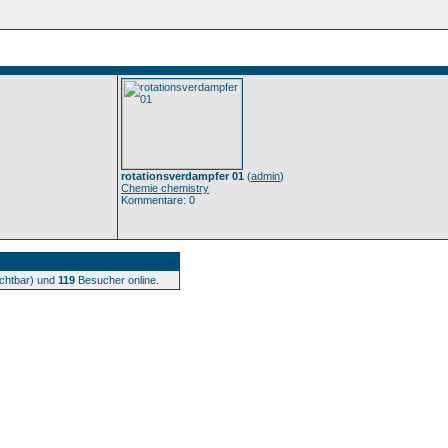
rotationsverdampfer 01
(
admin
)
Chemie chemistry
Kommentare: 0
ichtbar) und
119
Besucher online.