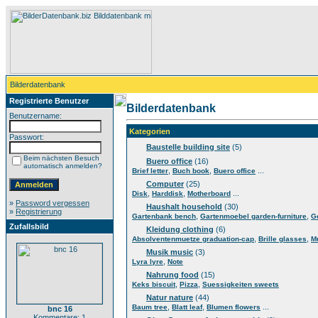
Bilderdatenbank
Registrierte Benutzer
Bilderdatenbank
Benutzername:
Kategorien
Passwort:
Baustelle building site
(5)
Beim nächsten Besuch
Buero office
(16)
automatisch anmelden?
,
,
...
Brief letter
Buch book
Buero office
Computer
(25)
,
,
...
Disk
Harddisk
Motherboard
»
Password vergessen
Haushalt household
(30)
»
Registrierung
,
,
Gartenbank bench
Gartenmoebel garden-furniture
G
Zufallsbild
Kleidung clothing
(6)
,
,
Absolventenmuetze graduation-cap
Brille glasses
M
Musik music
(3)
,
Lyra lyre
Note
Nahrung food
(15)
,
,
Keks biscuit
Pizza
Suessigkeiten sweets
Natur nature
(44)
,
,
...
Baum tree
Blatt leaf
Blumen flowers
bnc 16
Kommentare: 1