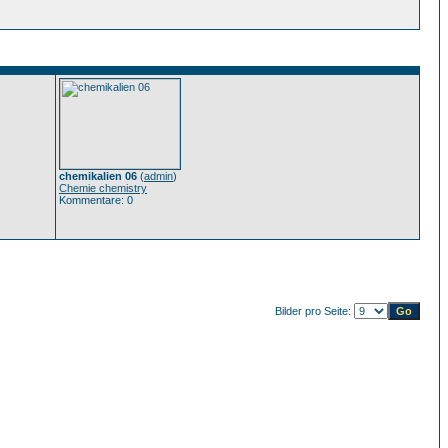
chemikalien 06
(
admin
)
Chemie chemistry
Kommentare: 0
Bilder pro Seite: