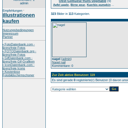
Obst-Gemuese fruits-vegetable
(9)
admin
,
,
...
Apfel apple
Birne pear
Kuerbis pumpkin
Empfehlungen
*
323
Bilder in
113
Kategorien.
Illustrationen
kaufen
Nutzungsbedingungen
Impressum
Partner
• FotoDatenbank.com -
lizenzfreie Fotos
• FOTODatenbank.org -
lizenzfreie Fotos
• GifDatenbank.com -
nagel
(
admin
)
lizenzfreie Gif-Grafiken
Nagel nail
• IconDatenbank.com -
Kommentare: 0
lizenzfreie Icons
• Kostenlose
Zur Zeit aktive Benutzer: 119
Fotobildschirmschoner
Es sind gerade
0
registrierte(r) Benutzer (0 davon uns