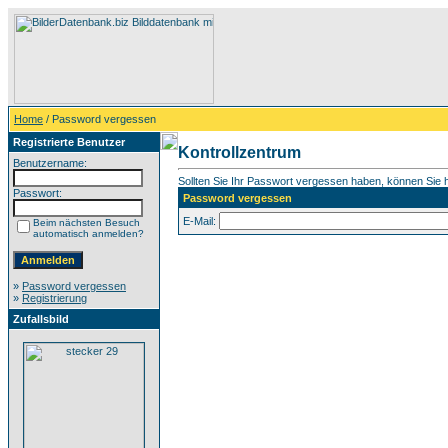
Home
/ Password vergessen
Registrierte Benutzer
Kontrollzentrum
Benutzername:
Sollten Sie Ihr Passwort vergessen haben, können Sie hi
Passwort:
Password vergessen
E-Mail:
Beim nächsten Besuch
automatisch anmelden?
»
Password vergessen
»
Registrierung
Zufallsbild