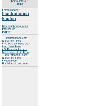
Kommentare: 1
admin
Empfehlungen
*
Illustrationen
kaufen
Nutzungsbedingungen
Impressum
Partner
• FotoDatenbank.com -
lizenzfreie Fotos
• FOTODatenbank.org -
lizenzfreie Fotos
• GifDatenbank.com -
lizenzfreie Gif-Grafiken
• IconDatenbank.com -
lizenzfreie Icons
• Kostenlose
Fotobildschirmschoner