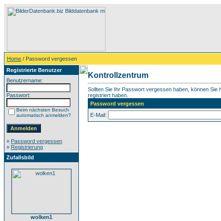
Home
/ Password vergessen
Registrierte Benutzer
Kontrollzentrum
Benutzername:
Sollten Sie Ihr Passwort vergessen haben, können Sie hi
Passwort:
registriert haben.
Password vergessen
Beim nächsten Besuch
E-Mail:
automatisch anmelden?
»
Password vergessen
»
Registrierung
Zufallsbild
wolken1