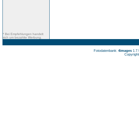
* Bei Empfehlungen handelt
sich um bezahlte Werbung.
Fotodatenbank:
4images
1.7
Copyright