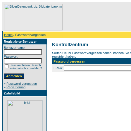
Home
/ Password vergessen
Registrierte Benutzer
Kontrollzentrum
Benutzername:
Sollten Sie Ihr Passwort vergessen haben, können Sie hi
Passwort:
registriert haben.
Password vergessen
Beim nächsten Besuch
E-Mail:
automatisch anmelden?
»
Password vergessen
»
Registrierung
Zufallsbild