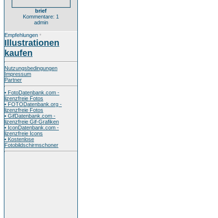
brief
Kommentare: 1
admin
Empfehlungen
*
Illustrationen
kaufen
Nutzungsbedingungen
Impressum
Partner
• FotoDatenbank.com -
lizenzfreie Fotos
• FOTODatenbank.org -
lizenzfreie Fotos
• GifDatenbank.com -
lizenzfreie Gif-Grafiken
• IconDatenbank.com -
lizenzfreie Icons
• Kostenlose
Fotobildschirmschoner