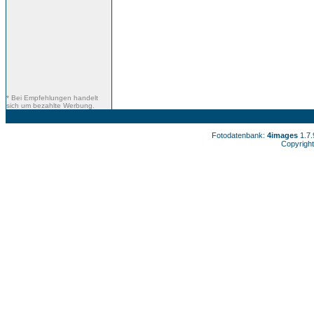
* Bei Empfehlungen handelt
sich um bezahlte Werbung.
Fotodatenbank:
4images
1.7
Copyright