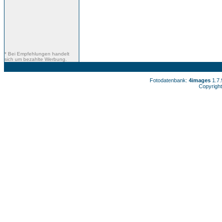
* Bei Empfehlungen handelt
sich um bezahlte Werbung.
Fotodatenbank:
4images
1.7
Copyright