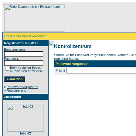
Home
/ Password vergessen
Registrierte Benutzer
Kontrollzentrum
Benutzername:
Sollten Sie Ihr Passwort vergessen haben, können Sie hi
Passwort:
registriert haben.
Password vergessen
Beim nächsten Besuch
E-Mail:
automatisch anmelden?
»
Password vergessen
»
Registrierung
Zufallsbild
hdd 02