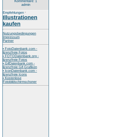
Kommentare: 1
admin
Empfehlungen
*
Illustrationen
kaufen
Nutzungsbedingungen
Impressum
Partner
• FotoDatenbank.com -
lizenzfreie Fotos
• FOTODatenbank.org -
lizenzfreie Fotos
• GifDatenbank.com -
lizenzfreie Gif-Grafiken
• IconDatenbank.com -
lizenzfreie Icons
• Kostenlose
Fotobildschirmschoner