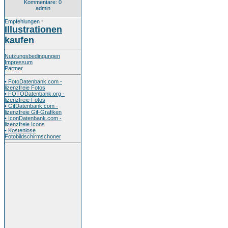
Kommentare: 0
admin
Empfehlungen
*
Illustrationen
kaufen
Nutzungsbedingungen
Impressum
Partner
• FotoDatenbank.com -
lizenzfreie Fotos
• FOTODatenbank.org -
lizenzfreie Fotos
• GifDatenbank.com -
lizenzfreie Gif-Grafiken
• IconDatenbank.com -
lizenzfreie Icons
• Kostenlose
Fotobildschirmschoner