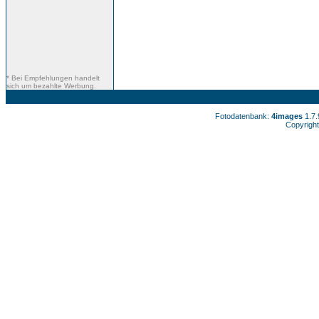
* Bei Empfehlungen handelt
sich um bezahlte Werbung.
Fotodatenbank:
4images
1.7
Copyright