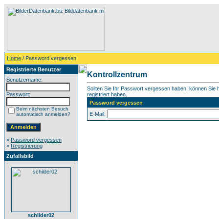
Home
/ Password vergessen
Registrierte Benutzer
Kontrollzentrum
Benutzername:
Sollten Sie Ihr Passwort vergessen haben, können Sie hi
Passwort:
registriert haben.
Password vergessen
Beim nächsten Besuch
E-Mail:
automatisch anmelden?
»
Password vergessen
»
Registrierung
Zufallsbild
schilder02