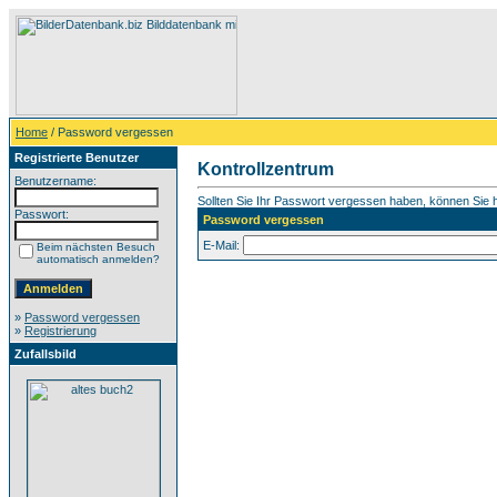
Home
/ Password vergessen
Registrierte Benutzer
Kontrollzentrum
Benutzername:
Sollten Sie Ihr Passwort vergessen haben, können Sie hi
Passwort:
Password vergessen
E-Mail:
Beim nächsten Besuch
automatisch anmelden?
»
Password vergessen
»
Registrierung
Zufallsbild