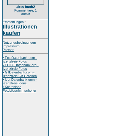
altes buch2
Kommentare: 1
admin
Empfehlungen
*
Illustrationen
kaufen
Nutzungsbedingungen
Impressum
Partner
• FotoDatenbank.com -
lizenzfreie Fotos
• FOTODatenbank.org -
lizenzfreie Fotos
• GifDatenbank.com -
lizenzfreie Gif-Grafiken
• IconDatenbank.com -
lizenzfreie Icons
• Kostenlose
Fotobildschirmschoner