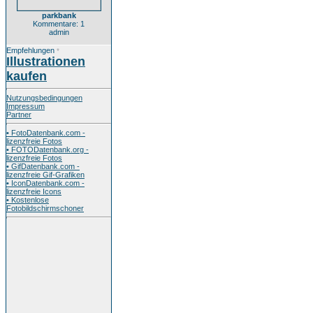
parkbank
Kommentare: 1
admin
Empfehlungen
*
Illustrationen
kaufen
Nutzungsbedingungen
Impressum
Partner
• FotoDatenbank.com -
lizenzfreie Fotos
• FOTODatenbank.org -
lizenzfreie Fotos
• GifDatenbank.com -
lizenzfreie Gif-Grafiken
• IconDatenbank.com -
lizenzfreie Icons
• Kostenlose
Fotobildschirmschoner