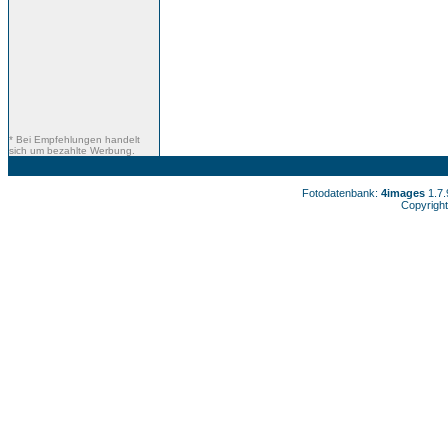
* Bei Empfehlungen handelt
sich um bezahlte Werbung.
Fotodatenbank:
4images
1.7
Copyright