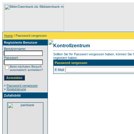
Home
/ Password vergessen
Registrierte Benutzer
Kontrollzentrum
Benutzername:
Sollten Sie Ihr Passwort vergessen haben, können Sie hi
Passwort:
registriert haben.
Password vergessen
Beim nächsten Besuch
E-Mail:
automatisch anmelden?
»
Password vergessen
»
Registrierung
Zufallsbild