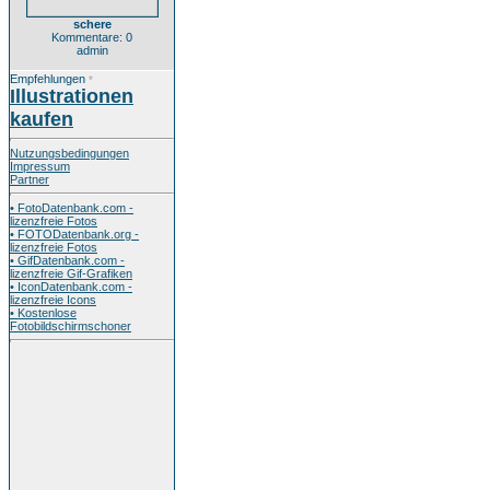
schere
Kommentare: 0
admin
Empfehlungen
*
Illustrationen
kaufen
Nutzungsbedingungen
Impressum
Partner
• FotoDatenbank.com -
lizenzfreie Fotos
• FOTODatenbank.org -
lizenzfreie Fotos
• GifDatenbank.com -
lizenzfreie Gif-Grafiken
• IconDatenbank.com -
lizenzfreie Icons
• Kostenlose
Fotobildschirmschoner