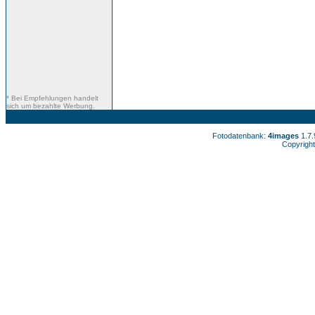
* Bei Empfehlungen handelt
sich um bezahlte Werbung.
Fotodatenbank:
4images
1.7
Copyright