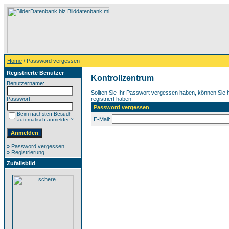
Home
/ Password vergessen
Registrierte Benutzer
Kontrollzentrum
Benutzername:
Sollten Sie Ihr Passwort vergessen haben, können Sie hi
Passwort:
registriert haben.
Password vergessen
Beim nächsten Besuch
E-Mail:
automatisch anmelden?
»
Password vergessen
»
Registrierung
Zufallsbild