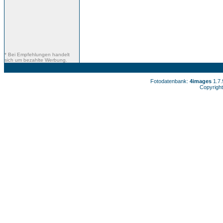
* Bei Empfehlungen handelt
sich um bezahlte Werbung.
Fotodatenbank:
4images
1.7
Copyright