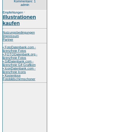
Kommentare: 1
admin
Empfehlungen
*
Illustrationen
kaufen
Nutzungsbedingungen
Impressum
Partner
• FotoDatenbank.com -
lizenzfreie Fotos
• FOTODatenbank.org -
lizenzfreie Fotos
• GifDatenbank.com -
lizenzfreie Gif-Grafiken
• IconDatenbank.com -
lizenzfreie Icons
• Kostenlose
Fotobildschirmschoner