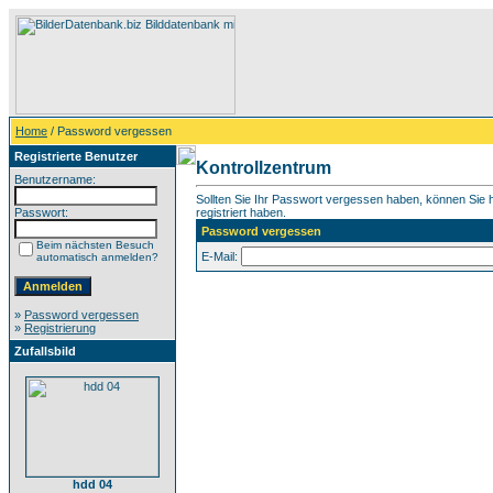
Home
/ Password vergessen
Registrierte Benutzer
Kontrollzentrum
Benutzername:
Sollten Sie Ihr Passwort vergessen haben, können Sie hi
Passwort:
registriert haben.
Password vergessen
Beim nächsten Besuch
E-Mail:
automatisch anmelden?
»
Password vergessen
»
Registrierung
Zufallsbild
hdd 04