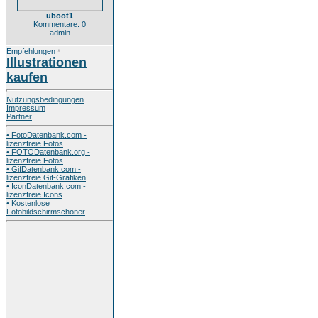
uboot1
Kommentare: 0
admin
Empfehlungen
*
Illustrationen
kaufen
Nutzungsbedingungen
Impressum
Partner
• FotoDatenbank.com -
lizenzfreie Fotos
• FOTODatenbank.org -
lizenzfreie Fotos
• GifDatenbank.com -
lizenzfreie Gif-Grafiken
• IconDatenbank.com -
lizenzfreie Icons
• Kostenlose
Fotobildschirmschoner