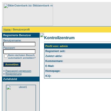
Home
/ Benutzerprofil
Registrierte Benutzer
Kontrollzentrum
Benutzername:
Profil von: admin
Passwort:
Registriert seit:
Beim nächsten Besuch
Zuletzt aktiv:
automatisch anmelden?
Kommentare:
E-Mail:
»
Password vergessen
Homepage:
»
Registrierung
ICQ:
Zufallsbild