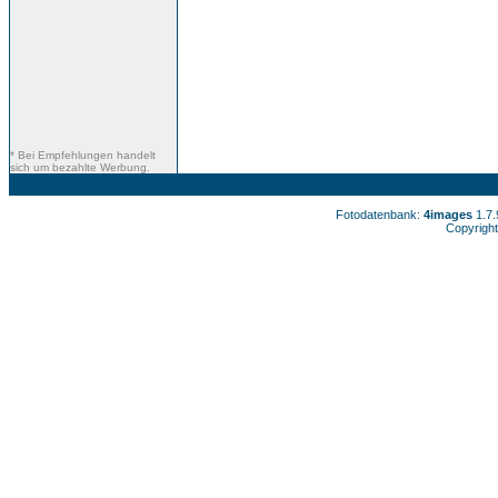
* Bei Empfehlungen handelt
sich um bezahlte Werbung.
Fotodatenbank:
4images
1.7
Copyright