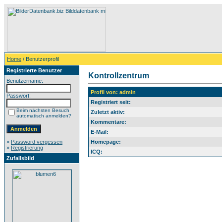
Home
/ Benutzerprofil
Registrierte Benutzer
Kontrollzentrum
Benutzername:
Profil von: admin
Passwort:
Registriert seit:
Beim nächsten Besuch
Zuletzt aktiv:
automatisch anmelden?
Kommentare:
E-Mail:
»
Password vergessen
Homepage:
»
Registrierung
ICQ:
Zufallsbild