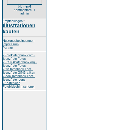
blumen6
Kommentare: 1
admin
Empfehlungen
*
Illustrationen
kaufen
Nutzungsbedingungen
Impressum
Partner
• FotoDatenbank.com -
lizenzfreie Fotos
• FOTODatenbank.org -
lizenzfreie Fotos
• GifDatenbank.com -
lizenzfreie Gif-Grafiken
• IconDatenbank.com -
lizenzfreie Icons
• Kostenlose
Fotobildschirmschoner