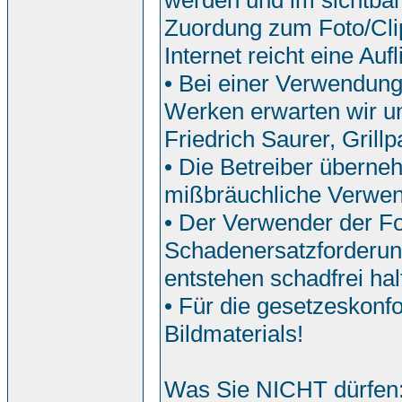
werden und im sichtbar
Zuordung zum Foto/Clip
Internet reicht eine Auf
• Bei einer Verwendun
Werken erwarten wir u
Friedrich Saurer, Grill
• Die Betreiber überne
mißbräuchliche Verwe
• Der Verwender der Fo
Schadenersatzforderun
entstehen schadfrei hal
• Für die gesetzeskonf
Bildmaterials!
Was Sie NICHT dürfen