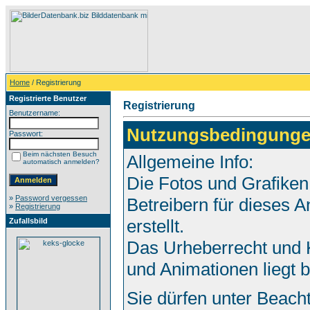
Home
/ Registrierung
Registrierte Benutzer
Registrierung
Benutzername:
Nutzungsbedingunge
Passwort:
Beim nächsten Besuch
Allgemeine Info:
automatisch anmelden?
Die Fotos und Grafiken
»
Password vergessen
Betreibern für dieses
»
Registrierung
erstellt.
Zufallsbild
Das Urheberrecht und K
und Animationen liegt 
Sie dürfen unter Beach