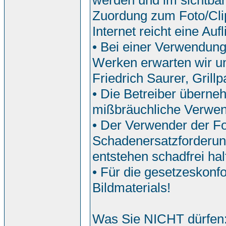
werden und im sichtbar
Zuordung zum Foto/Clip
Internet reicht eine Auf
• Bei einer Verwendun
Werken erwarten wir u
Friedrich Saurer, Grill
• Die Betreiber überne
mißbräuchliche Verwe
• Der Verwender der Fo
Schadenersatzforderun
entstehen schadfrei hal
• Für die gesetzeskonf
Bildmaterials!
Was Sie NICHT dürfen