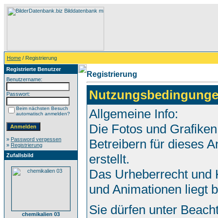
Home
/ Registrierung
Registrierte Benutzer
Registrierung
Benutzername:
Nutzungsbedingunge
Passwort:
Beim nächsten Besuch
Allgemeine Info:
automatisch anmelden?
Die Fotos und Grafiken
»
Password vergessen
Betreibern für dieses
»
Registrierung
erstellt.
Zufallsbild
Das Urheberrecht und K
und Animationen liegt 
Sie dürfen unter Beach
chemikalien 03