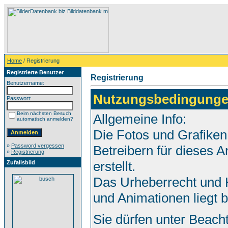
Home
/ Registrierung
Registrierte Benutzer
Registrierung
Benutzername:
Nutzungsbedingunge
Passwort:
Beim nächsten Besuch
Allgemeine Info:
automatisch anmelden?
Die Fotos und Grafiken
»
Password vergessen
Betreibern für dieses
»
Registrierung
erstellt.
Zufallsbild
Das Urheberrecht und K
und Animationen liegt 
Sie dürfen unter Beach