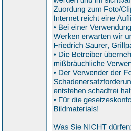
werden und im sichtbar
Zuordung zum Foto/Clip
Internet reicht eine Auf
• Bei einer Verwendun
Werken erwarten wir u
Friedrich Saurer, Grill
• Die Betreiber überne
mißbräuchliche Verwe
• Der Verwender der Fo
Schadenersatzforderun
entstehen schadfrei hal
• Für die gesetzeskonf
Bildmaterials!
Was Sie NICHT dürfen