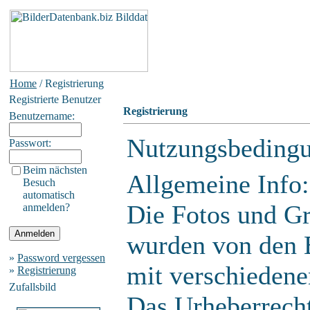
Home
/ Registrierung
Registrierte Benutzer
Registrierung
Benutzername:
Nutzungsbeding
Passwort:
Beim nächsten
Allgemeine Info:
Besuch
automatisch
Die Fotos und Gr
anmelden?
wurden von den B
»
Password vergessen
mit verschiedene
»
Registrierung
Zufallsbild
Das Urheberrecht