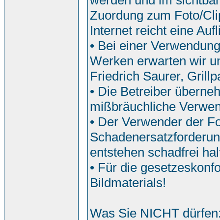
werden und im sichtbar
Zuordung zum Foto/Clip
Internet reicht eine Auf
• Bei einer Verwendun
Werken erwarten wir u
Friedrich Saurer, Grill
• Die Betreiber überne
mißbräuchliche Verwe
• Der Verwender der Fo
Schadenersatzforderun
entstehen schadfrei hal
• Für die gesetzeskonf
Bildmaterials!
Was Sie NICHT dürfen