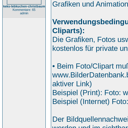
Grafiken und Animatio
keks-lebkuchen-christbaum
Kommentare: 65
admin
Verwendungsbedingung
Cliparts):
Die Grafiken, Fotos us
kostenlos für private 
• Beim Foto/Clipart mu
www.BilderDatenbank.b
aktiver Link)
Beispiel (Print): Foto:
Beispiel (Internet) Foto
Der Bildquellennachwei