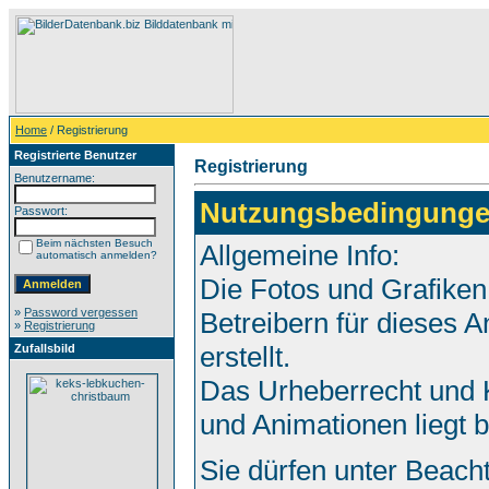
Home
/ Registrierung
Registrierte Benutzer
Registrierung
Benutzername:
Nutzungsbedingunge
Passwort:
Beim nächsten Besuch
Allgemeine Info:
automatisch anmelden?
Die Fotos und Grafiken
»
Password vergessen
Betreibern für dieses
»
Registrierung
erstellt.
Zufallsbild
Das Urheberrecht und K
und Animationen liegt 
Sie dürfen unter Beach