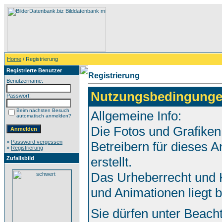
Home
/ Registrierung
Registrierte Benutzer
Registrierung
Benutzername:
Nutzungsbedingunge
Passwort:
Beim nächsten Besuch
Allgemeine Info:
automatisch anmelden?
Die Fotos und Grafiken
»
Password vergessen
Betreibern für dieses
»
Registrierung
erstellt.
Zufallsbild
Das Urheberrecht und K
und Animationen liegt 
Sie dürfen unter Beach