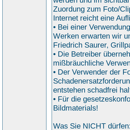
werden und im sichtbar
Zuordung zum Foto/Clip
Internet reicht eine Auf
• Bei einer Verwendun
Werken erwarten wir u
Friedrich Saurer, Grill
• Die Betreiber überne
mißbräuchliche Verwe
• Der Verwender der Fo
Schadenersatzforderun
entstehen schadfrei hal
• Für die gesetzeskonf
Bildmaterials!
Was Sie NICHT dürfen