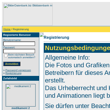
Home
/ Registrierung
Registrierte Benutzer
Registrierung
Benutzername:
Nutzungsbedingunge
Passwort:
Beim nächsten Besuch
Allgemeine Info:
automatisch anmelden?
Die Fotos und Grafiken
»
Password vergessen
Betreibern für dieses
»
Registrierung
erstellt.
Zufallsbild
Das Urheberrecht und K
und Animationen liegt 
Sie dürfen unter Beach
medikament 2