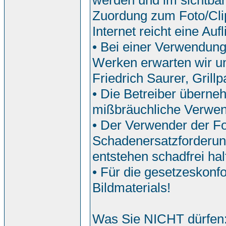
werden und im sichtbar
Zuordung zum Foto/Clip
Internet reicht eine Auf
• Bei einer Verwendun
Werken erwarten wir u
Friedrich Saurer, Grill
• Die Betreiber überne
mißbräuchliche Verwe
• Der Verwender der Fo
Schadenersatzforderun
entstehen schadfrei hal
• Für die gesetzeskonf
Bildmaterials!
Was Sie NICHT dürfen