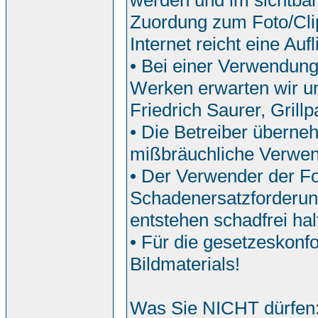
werden und im sichtbar
Zuordung zum Foto/Clip
Internet reicht eine Auf
• Bei einer Verwendun
Werken erwarten wir u
Friedrich Saurer, Grill
• Die Betreiber überne
mißbräuchliche Verwe
• Der Verwender der Fo
Schadenersatzforderun
entstehen schadfrei hal
• Für die gesetzeskonf
Bildmaterials!
Was Sie NICHT dürfen