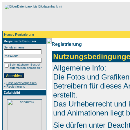
Home
/ Registrierung
Registrierte Benutzer
Registrierung
Benutzername:
Nutzungsbedingunge
Passwort:
Beim nächsten Besuch
Allgemeine Info:
automatisch anmelden?
Die Fotos und Grafiken
»
Password vergessen
Betreibern für dieses
»
Registrierung
erstellt.
Zufallsbild
Das Urheberrecht und K
und Animationen liegt 
Sie dürfen unter Beach